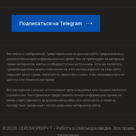
Подписаться на Telegram
Все тексты и изображения, представленные на данном сайте, предназначены
исключительно для информационных целей. Мы не претендуем на авторские
права материалов, взятых из общедоступных источников. Если вы являетесь
правообладателем какого-либо контента, и его использование на этом сайте
нарушает ваши права, пожалуйста, свяжитесь с нами, и мы незамедлительно
удалим или изменим материал.
Все совпадения с иными источниками, организациями или лицами являются
случайными. Мы стремимся предоставлять точную информацию, однако не
несем ответственности за возможные ошибки или неточности, а также за
последствия, связанные с использованием материалов сайта.
© 2026 СЕЙСМОРЕКРУТ – Работа в Сейсморазведке. Все права
защищены.